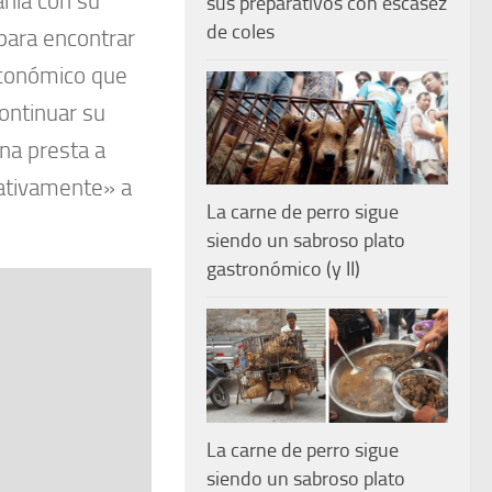
nia con su
sus preparativos con escasez
de coles
para encontrar
 económico que
continuar su
na presta a
gativamente» a
La carne de perro sigue
siendo un sabroso plato
gastronómico (y II)
La carne de perro sigue
siendo un sabroso plato