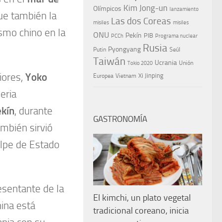
Kim Jong-un
Olímpicos
lanzamiento
ue también la
Las dos Coreas
misiles
misiles
smo chino en la
ONU
Pekín
PIB
PCCh
Programa nuclear
Rusia
Pyongyang
Putin
Seúl
Taiwán
Ucrania
Tokio 2020
Unión
iores,
Yoko
Xi Jinping
Europea
Vietnam
eria
kín
, durante
GASTRONOMÍA
ambién sirvió
olpe de Estado
esentante de la
El kimchi, un plato vegetal
hina está
tradicional coreano, inicia