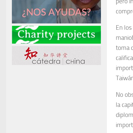
pero i
compro
En los
maniob
toma d
califi
import
Taiwán
No obs
la cap
diplom
import