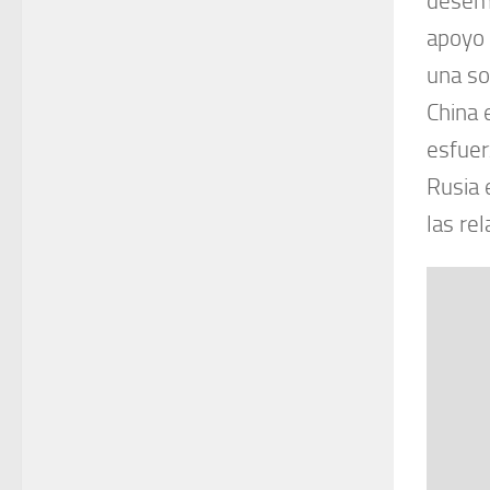
desemp
apoyo 
una so
China 
esfuer
Rusia 
las re