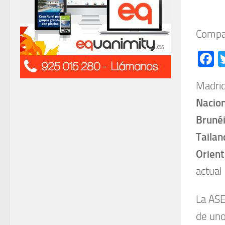
Compar
F
Madrid
Nacion
Brunéi
Tailan
Orient
actual
La ASE
de uno