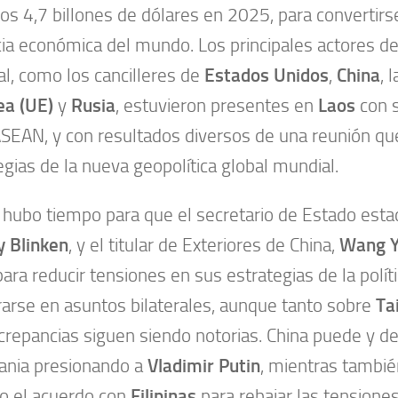
los 4,7 billones de dólares en 2025, para convertirs
ia económica del mundo. Los principales actores de
l, como los cancilleres de
Estados Unidos
,
China
, 
ea (UE)
y
Rusia
, estuvieron presentes en
Laos
con 
ASEAN, y con resultados diversos de una reunión qu
egias de la nueva geopolítica global mundial.
, hubo tiempo para que el secretario de Estado est
 Blinken
, y el titular de Exteriores de China,
Wang Y
para reducir tensiones en sus estrategias de la políti
rarse en asuntos bilaterales, aunque tanto sobre
Ta
screpancias siguen siendo notorias. China puede y 
ania presionando a
Vladimir Putin
, mientras tambié
vo el acuerdo con
Filipinas
para rebajar las tensione