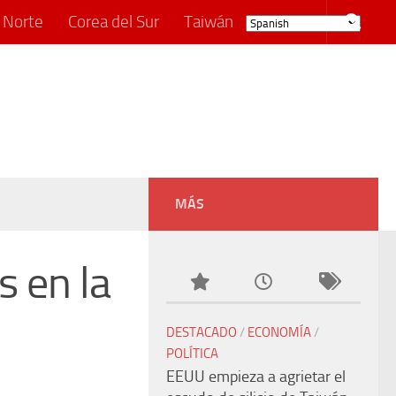
 Norte
Corea del Sur
Taiwán
MÁS
 en la
DESTACADO
/
ECONOMÍA
/
POLÍTICA
EEUU empieza a agrietar el