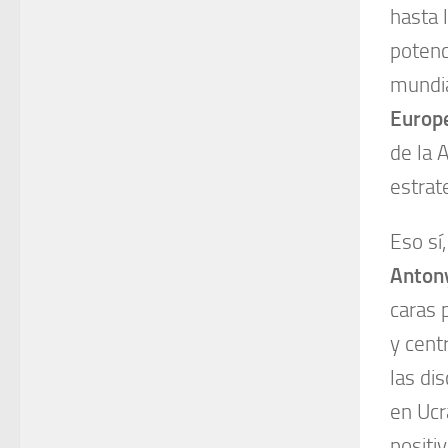
hasta 
potenc
mundia
Europ
de la 
estrat
Eso sí
Antony
caras 
y cent
las di
en Ucr
positi