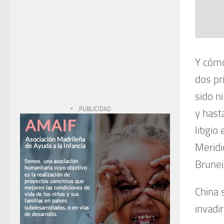
Y cómo
dos pr
sido n
PUBLICIDAD
y hasta
litigio
Meridi
Brunei
China 
invadi