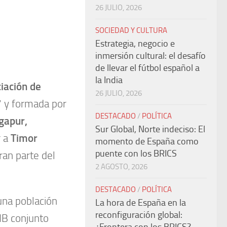
26 JULIO, 2026
SOCIEDAD Y CULTURA
Estrategia, negocio e
inmersión cultural: el desafío
de llevar el fútbol español a
la India
iación de
26 JULIO, 2026
7 y formada por
DESTACADO
/
POLÍTICA
ngapur,
Sur Global, Norte indeciso: El
r a
Timor
momento de España como
puente con los BRICS
ran parte del
2 AGOSTO, 2026
DESTACADO
/
POLÍTICA
na población
La hora de España en la
reconfiguración global:
IB conjunto