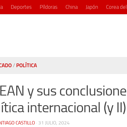
ra
Deportes
Píldoras
China
Japón
Corea del
CADO
/
POLÍTICA
EAN y sus conclusiones
ítica internacional (y II)
NTIAGO CASTILLO
·
31 JULIO, 2024