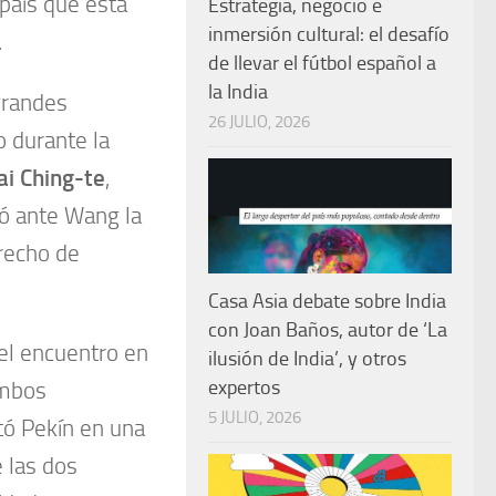
país que está
Estrategia, negocio e
inmersión cultural: el desafío
.
de llevar el fútbol español a
la India
grandes
26 JULIO, 2026
o durante la
ai Ching-te
,
yó ante Wang la
trecho de
Casa Asia debate sobre India
con Joan Baños, autor de ‘La
 el encuentro en
ilusión de India’, y otros
expertos
ambos
5 JULIO, 2026
tó Pekín en una
 las dos