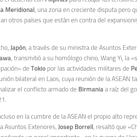
na Meridional
, una zona en creciente disputa pero q
an otros países que están en contra del expansioni
cho,
Japón
, a través de su ministra de Asuntos Exter
kawa
, transmitió a su homólogo chino, Wang Yi, la «s
upación» de
Tokio
por las actividades militares de
Pe
unión bilateral en Laos, cuya reunión de la ASEAN t
nalizar el conflicto armado de
Birmania
a raíz del g
21.
ncluso en la cumbre de la ASEAN el propio alto repr
a Asuntos Exteriores,
Josep Borrell
, resaltó que «C