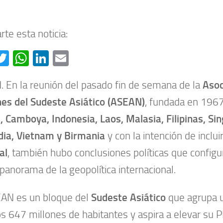
te esta noticia:
acebook
Twitter
WhatsApp
LinkedIn
Email
. En la reunión del pasado fin de semana de la
Asoc
es del Sudeste Asiático (ASEAN)
, fundada en 196
, Camboya, Indonesia, Laos, Malasia, Filipinas, Si
dia, Vietnam y Birmania
y con la intención de inclui
al
, también hubo conclusiones políticas que configu
 panorama de la geopolítica internacional.
AN es un bloque del
Sudeste Asiático
que agrupa u
s 647 millones de habitantes y aspira a elevar su P