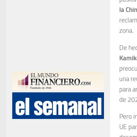
la Chi
reclam
zona.
De he
Kami
preoc
una re
para a
de 20
Pero i
UE par