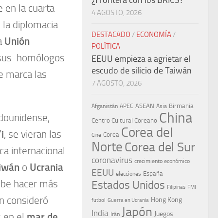
¿Frontera con los BRICS?
e en la cuarta
4 AGOSTO, 2026
 la diplomacia
DESTACADO
/
ECONOMÍA
/
la
Unión
POLÍTICA
sus homólogos
EEUU empieza a agrietar el
escudo de silicio de Taiwán
e marca las
7 AGOSTO, 2026
ASEAN
Birmania
Afganistán
APEC
Asia
China
adounidense,
Centro Cultural Coreano
Corea del
i
, se vieran las
Corea
Cine
Norte
Corea del Sur
ca internacional
coronavirus
crecimiento económico
iwán
o
Ucrania
EEUU
España
elecciones
debe hacer más
Estados Unidos
Filipinas
FMI
n consideró
Hong Kong
Guerra en Ucrania
futbol
Japón
India
Juegos
Irán
s en el
mar de