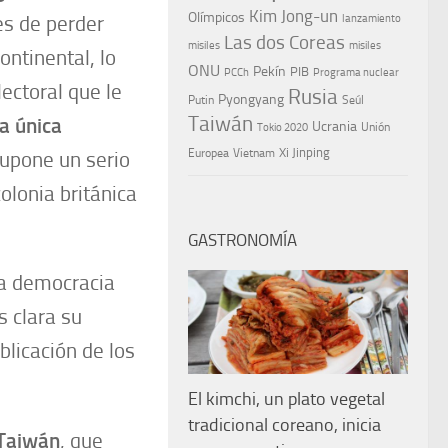
Kim Jong-un
Olímpicos
es de perder
lanzamiento
Las dos Coreas
misiles
misiles
ontinental, lo
ONU
Pekín
PIB
PCCh
Programa nuclear
ectoral que le
Rusia
Pyongyang
Putin
Seúl
Taiwán
la única
Ucrania
Tokio 2020
Unión
Xi Jinping
Europea
Vietnam
upone un serio
olonia británica
GASTRONOMÍA
la democracia
 clara su
ublicación de los
El kimchi, un plato vegetal
tradicional coreano, inicia
 Taiwán
, que