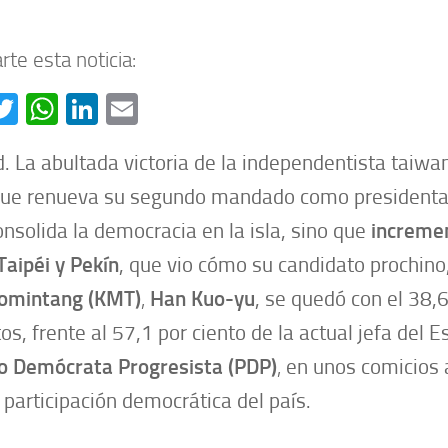
te esta noticia:
acebook
Twitter
WhatsApp
LinkedIn
Email
. La abultada victoria de la independentista taiw
ue renueva su segundo mandado como president
onsolida la democracia en la isla, sino que
increme
Taipéi y Pekín
, que vio cómo su candidato prochino,
omintang (KMT)
,
Han Kuo-yu
, se quedó con el 38,6
tos, frente al 57,1 por ciento de la actual jefa del E
o Demócrata Progresista (PDP)
,
en unos comicios 
participación democrática del país.