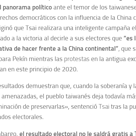
l panorama político
ante el temor de los taiwanes
rechos democráticos con la influencia de la China c
iginó que Tsai realizara una inteligente campaña el
vado a la victoria al decirle a sus electores que
“es 
ativa de hacer frente a la China continental”
,
que s
para Pekín mientras las
protestas
en la antigua exc
an en este principio de 2020.
esultados demuestran que, cuando la soberanía y 
 amenazadas, el pueblo taiwanés deja todavía más
inación de preservarlas», sentenció
Tsai
tras la p
ados electorales.
mbargo,
el resultado electoral no le saldrá gratis a