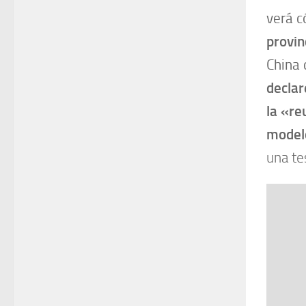
verá c
provin
China 
declar
la «re
model
una te