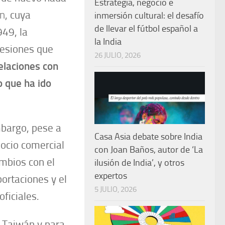
Estrategia, negocio e
án
, cuya
inmersión cultural: el desafío
de llevar el fútbol español a
949, la
la India
resiones que
26 JULIO, 2026
elaciones con
o que ha ido
bargo, pese a
Casa Asia debate sobre India
socio comercial
con Joan Baños, autor de ‘La
ambios con el
ilusión de India’, y otros
expertos
portaciones y el
5 JULIO, 2026
ficiales.
 Taiwán y para