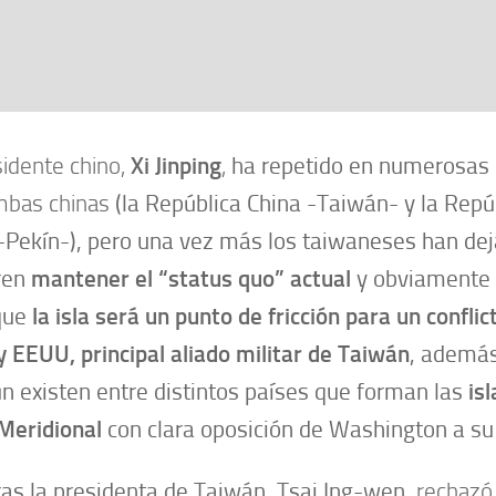
sidente chino,
Xi Jinping
,
ha repetido en numerosas 
bas chinas
(la República China -Taiwán- y la Repú
-Pekín-), pero una vez más los taiwaneses han dej
ren
mantener el
“status quo”
actual
y obviamente 
que
la
isla será un punto de fricción para un conflic
y EEUU, principal aliado militar de Taiwán
, además 
n existen entre distintos países que forman las
is
Meridional
con clara oposición de Washington a su
as la presidenta de Taiwán, Tsai Ing-wen,
rechazó