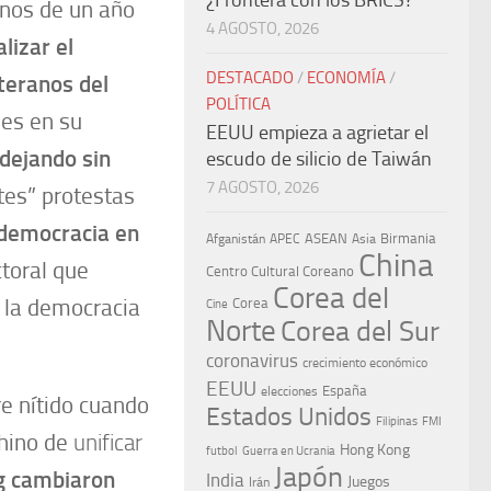
¿Frontera con los BRICS?
enos de un año
4 AGOSTO, 2026
alizar el
DESTACADO
/
ECONOMÍA
/
eteranos del
POLÍTICA
ses en su
EEUU empieza a agrietar el
 dejando sin
escudo de silicio de Taiwán
7 AGOSTO, 2026
rtes” protestas
democracia en
ASEAN
Birmania
Afganistán
APEC
Asia
China
ctoral que
Centro Cultural Coreano
Corea del
r la democracia
Corea
Cine
Norte
Corea del Sur
coronavirus
crecimiento económico
EEUU
España
elecciones
e nítido cuando
Estados Unidos
Filipinas
FMI
chino de
unificar
Hong Kong
Guerra en Ucrania
futbol
Japón
g
cambiaron
India
Juegos
Irán