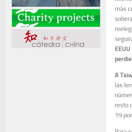
más co
sobera
reeleg
seguir
EEUU y
perdie
A Taiw
las te
número
resto 
19 por
Para s