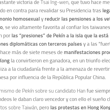
astante victoria de
Tsai Ing-wen
, que tuvo hace m
odo en contra para revalidar su Presidencia tras
leg
monio homosexual
y
reducir las pensiones a los v
to
, se vio altamente favorita al confiar los taiwane
n por
las
“presiones” de Pekín a la isla
que la está
ones diplomáticas con terceros países
y a las “fue
 hace más de siete meses de
manifestaciones pro
Kong
la convirtieron en ganadora, en un triunfo ele
iza a la ciudadanía frente a la amenaza de reverti
esa por influencia de la República Popular China.
imismo de Pekín sobre su candidato Han
fue siempr
ndeos le daban claro vencedor y con ello el sueño 
tos sobre Taiwán
,
pero
las protestas en
Hong Kon