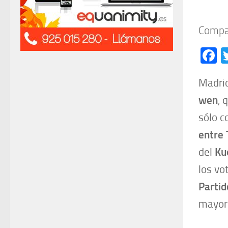
Compar
F
Madrid
wen
,
q
sólo c
entre 
del
Ku
los vo
Partid
mayor 