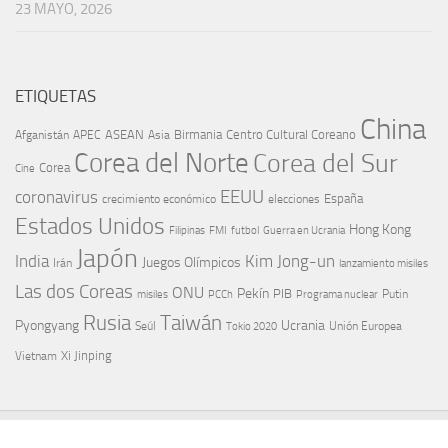
23 MAYO, 2026
ETIQUETAS
China
ASEAN
Birmania
Centro Cultural Coreano
Afganistán
APEC
Asia
Corea del Norte
Corea del Sur
Corea
Cine
EEUU
coronavirus
España
crecimiento económico
elecciones
Estados Unidos
Hong Kong
Guerra en Ucrania
Filipinas
FMI
futbol
Japón
India
Kim Jong-un
Juegos Olímpicos
Irán
lanzamiento misiles
Las dos Coreas
ONU
Pekín
PIB
Putin
misiles
PCCh
Programa nuclear
Rusia
Taiwán
Pyongyang
Ucrania
Seúl
Tokio 2020
Unión Europea
Xi Jinping
Vietnam