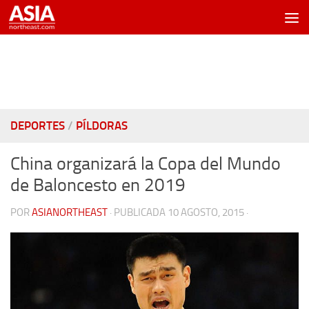
Saltar al contenido
DEPORTES
/
PÍLDORAS
China organizará la Copa del Mundo
de Baloncesto en 2019
POR
ASIANORTHEAST
· PUBLICADA
10 AGOSTO, 2015
·