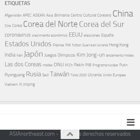
ETIQUETAS
China
ASEAN
Birmania
Centro Cultural Coreano
Afganistán
APEC
Asia
Corea del Norte
Corea del Sur
Corea
Cine
EEUU
coronavirus
España
crecimiento económico
elecciones
Estados Unidos
Hong Kong
Guerra en Ucrania
Filipinas
FMI
futbol
Japón
India
Kim Jong-un
Juegos Olímpicos
Irán
lanzamiento misiles
Las dos Coreas
ONU
Pekín
PIB
Putin
misiles
PCCh
Programa nuclear
Rusia
Taiwán
Pyongyang
Ucrania
Seúl
Tokio 2020
Unión Europea
Xi Jinping
Vietnam
ASIAnortheast.com - Todos los derechos reservados