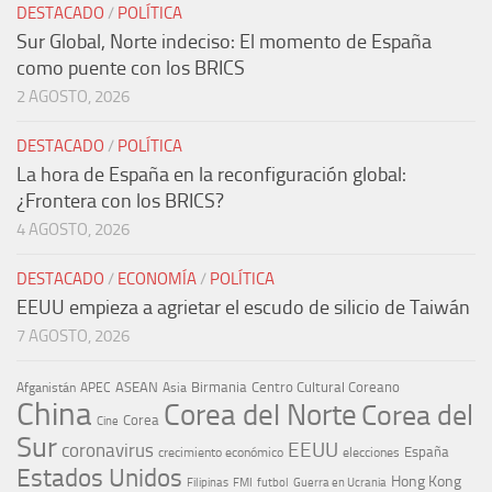
DESTACADO
/
POLÍTICA
Sur Global, Norte indeciso: El momento de España
como puente con los BRICS
2 AGOSTO, 2026
DESTACADO
/
POLÍTICA
La hora de España en la reconfiguración global:
¿Frontera con los BRICS?
4 AGOSTO, 2026
DESTACADO
/
ECONOMÍA
/
POLÍTICA
EEUU empieza a agrietar el escudo de silicio de Taiwán
7 AGOSTO, 2026
ASEAN
Birmania
Centro Cultural Coreano
Afganistán
APEC
Asia
China
Corea del Norte
Corea del
Corea
Cine
Sur
EEUU
coronavirus
España
crecimiento económico
elecciones
Estados Unidos
Hong Kong
Guerra en Ucrania
Filipinas
FMI
futbol