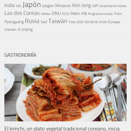
Japón
India
Kim Jong-un
Juegos Olímpicos
Irán
lanzamiento misiles
Las dos Coreas
ONU
Pekín
PIB
Putin
misiles
PCCh
Programa nuclear
Rusia
Taiwán
Pyongyang
Ucrania
Seúl
Tokio 2020
Unión Europea
Xi Jinping
Vietnam
GASTRONOMÍA
El kimchi, un plato vegetal tradicional coreano, inicia