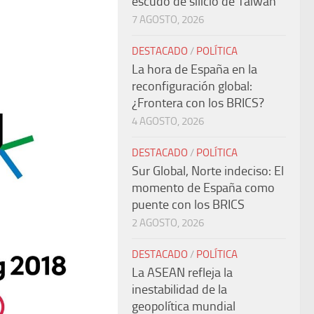
escudo de silicio de Taiwán
7 AGOSTO, 2026
DESTACADO
/
POLÍTICA
La hora de España en la
reconfiguración global:
¿Frontera con los BRICS?
4 AGOSTO, 2026
DESTACADO
/
POLÍTICA
Sur Global, Norte indeciso: El
momento de España como
puente con los BRICS
2 AGOSTO, 2026
DESTACADO
/
POLÍTICA
La ASEAN refleja la
inestabilidad de la
geopolítica mundial