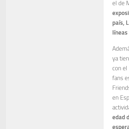
el de 
exposi
país, 
líneas
Además
ya tie
con el
fans e
Friend
en Esp
activi
edad d
esper