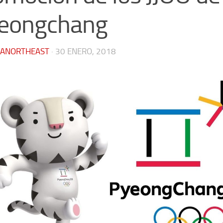
eongchang
IANORTHEAST
·
30 ENERO, 2018