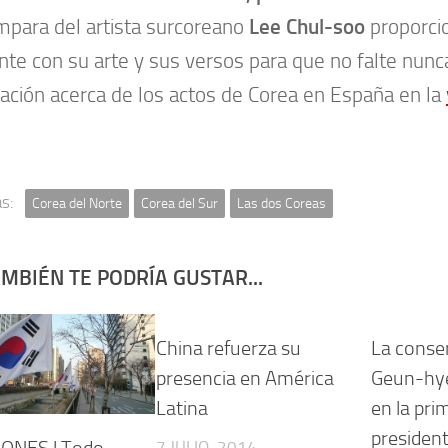
mpara del artista surcoreano
Lee Chul-soo
proporcio
ente con su arte y sus versos para que no falte nunc
ación acerca de los actos de Corea en España en la
s:
Corea del Norte
Corea del Sur
Las dos Coreas
MBIÉN TE PODRÍA GUSTAR...
China refuerza su
La conse
presencia en América
Geun-hye
Latina
en la pri
president
7 JULIO, 2014