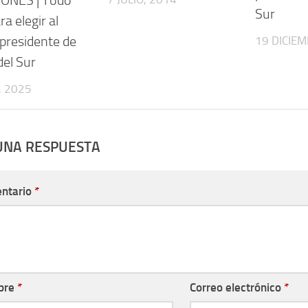
ONES | Todo
Sur
ra elegir al
presidente de
19 DICIEM
del Sur
, 2025
UNA RESPUESTA
ntario
*
bre
*
Correo electrónico
*