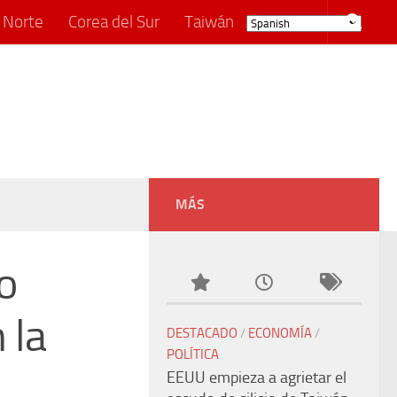
 Norte
Corea del Sur
Taiwán
MÁS
o
 la
DESTACADO
/
ECONOMÍA
/
POLÍTICA
EEUU empieza a agrietar el