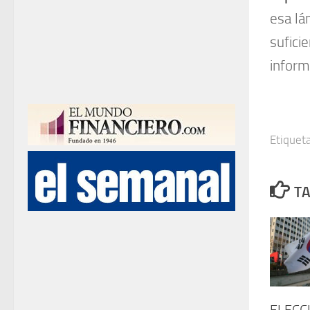
esa lá
sufici
inform
Etiqueta
TA