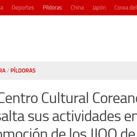
ra
Deportes
Píldoras
China
Japón
Corea del
RA
/
PÍLDORAS
 Centro Cultural Corean
alta sus actividades en
omoción de los JJOO de