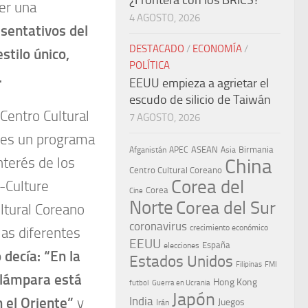
¿Frontera con los BRICS?
er una
4 AGOSTO, 2026
sentativos del
DESTACADO
/
ECONOMÍA
/
stilo único,
POLÍTICA
.
EEUU empieza a agrietar el
escudo de silicio de Taiwán
Centro Cultural
7 AGOSTO, 2026
es un programa
ASEAN
Birmania
Afganistán
APEC
Asia
nterés de los
China
Centro Cultural Coreano
Corea del
-Culture
Corea
Cine
Norte
Corea del Sur
ultural Coreano
coronavirus
crecimiento económico
las diferentes
EEUU
España
elecciones
 decía: “En la
Estados Unidos
Filipinas
FMI
 lámpara está
Hong Kong
Guerra en Ucrania
futbol
Japón
n el Oriente”
y
India
Juegos
Irán