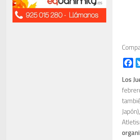
Compar
F
Los Ju
febrer
tambié
Japón)
Atleti
organi