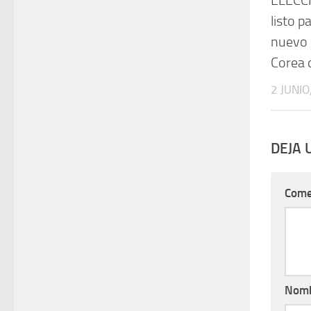
ELECCI
listo pa
nuevo 
Corea 
2 JUNIO
DEJA 
Come
Nom