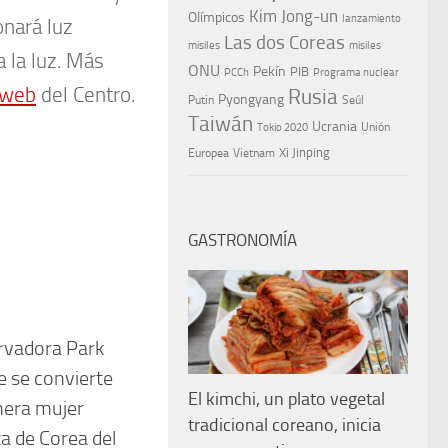
Kim Jong-un
Olímpicos
lanzamiento
nará luz
Las dos Coreas
misiles
misiles
a la luz. Más
ONU
Pekín
PIB
PCCh
Programa nuclear
web
del Centro.
Rusia
Pyongyang
Putin
Seúl
Taiwán
Ucrania
Tokio 2020
Unión
Xi Jinping
Europea
Vietnam
GASTRONOMÍA
rvadora Park
 se convierte
El kimchi, un plato vegetal
mera mujer
tradicional coreano, inicia
a de Corea del