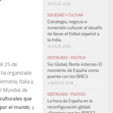
26 JULIO, 2026
SOCIEDAD Y CULTURA
Estrategia, negocio e
inmersión cultural: el desafío
de llevar el fútbol español a
la India
26 JULIO, 2026
DESTACADO
/
POLÍTICA
 al 25 de
Sur Global, Norte indeciso: El
momento de España como
e ha organizado
puente con los BRICS
emania, Italia y
2 AGOSTO, 2026
l Mundial de
DESTACADO
/
POLÍTICA
 culturales que
La hora de España en la
 por el mundo
, y
reconfiguración global: