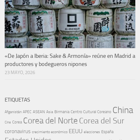
«De Japón a Iberia: Sake & Armonía» reúne en Madrid a
productores y bodegueros nipones
23 MAYO, 2026
ETIQUETAS
China
ASEAN
Birmania
Centro Cultural Coreano
Afganistán
APEC
Asia
Corea del Norte
Corea del Sur
Corea
Cine
EEUU
coronavirus
España
crecimiento económico
elecciones