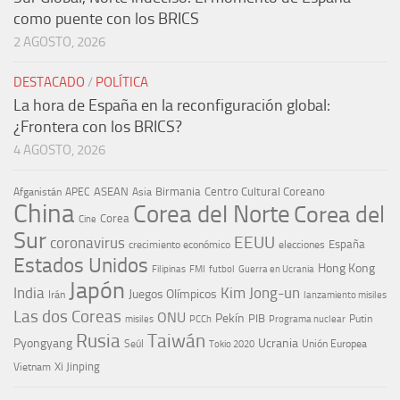
como puente con los BRICS
2 AGOSTO, 2026
DESTACADO
/
POLÍTICA
La hora de España en la reconfiguración global:
¿Frontera con los BRICS?
4 AGOSTO, 2026
ASEAN
Birmania
Centro Cultural Coreano
Afganistán
APEC
Asia
China
Corea del Norte
Corea del
Corea
Cine
Sur
EEUU
coronavirus
España
crecimiento económico
elecciones
Estados Unidos
Hong Kong
Guerra en Ucrania
Filipinas
FMI
futbol
Japón
India
Kim Jong-un
Juegos Olímpicos
Irán
lanzamiento misiles
Las dos Coreas
ONU
Pekín
PIB
Putin
misiles
PCCh
Programa nuclear
Rusia
Taiwán
Pyongyang
Ucrania
Seúl
Tokio 2020
Unión Europea
Xi Jinping
Vietnam