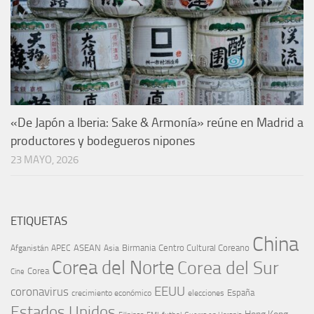
«De Japón a Iberia: Sake & Armonía» reúne en Madrid a
productores y bodegueros nipones
23 MAYO, 2026
ETIQUETAS
China
ASEAN
Birmania
Centro Cultural Coreano
Afganistán
APEC
Asia
Corea del Norte
Corea del Sur
Corea
Cine
EEUU
coronavirus
España
crecimiento económico
elecciones
Estados Unidos