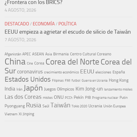
¿Frontera con los BRICS?
4 AGOSTO, 2026
DESTACADO
/
ECONOMÍA
/
POLÍTICA
EEUU empieza a agrietar el escudo de silicio de Taiwán
7 AGOSTO, 2026
ASEAN
Birmania
Centro Cultural Coreano
Afganistán
APEC
Asia
China
Corea del Norte
Corea del
Corea
Cine
Sur
EEUU
coronavirus
España
crecimiento económico
elecciones
Estados Unidos
Hong Kong
Guerra en Ucrania
Filipinas
FMI
futbol
Japón
India
Kim Jong-un
Juegos Olímpicos
Irán
lanzamiento misiles
Las dos Coreas
ONU
Pekín
PIB
Putin
misiles
PCCh
Programa nuclear
Rusia
Taiwán
Pyongyang
Ucrania
Seúl
Tokio 2020
Unión Europea
Xi Jinping
Vietnam