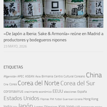
«De Japón a Iberia: Sake & Armonía» reúne en Madrid a
productores y bodegueros nipones
23 MAYO, 2026
ETIQUETAS
China
ASEAN
Birmania
Centro Cultural Coreano
Afganistán
APEC
Asia
Corea del Norte
Corea del Sur
Corea
Cine
EEUU
coronavirus
España
crecimiento económico
elecciones
Estados Unidos
Hong Kong
Guerra en Ucrania
Filipinas
FMI
futbol
Japón
India
Kim Jong-un
Juegos Olímpicos