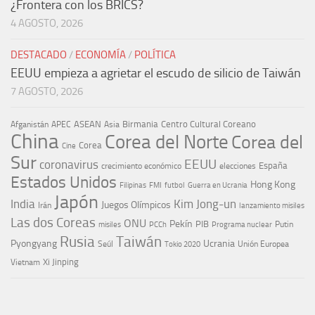
¿Frontera con los BRICS?
4 AGOSTO, 2026
DESTACADO
/
ECONOMÍA
/
POLÍTICA
EEUU empieza a agrietar el escudo de silicio de Taiwán
7 AGOSTO, 2026
ASEAN
Birmania
Centro Cultural Coreano
Afganistán
APEC
Asia
China
Corea del Norte
Corea del
Corea
Cine
Sur
EEUU
coronavirus
España
crecimiento económico
elecciones
Estados Unidos
Hong Kong
Guerra en Ucrania
Filipinas
FMI
futbol
Japón
India
Kim Jong-un
Juegos Olímpicos
Irán
lanzamiento misiles
Las dos Coreas
ONU
Pekín
PIB
Putin
misiles
PCCh
Programa nuclear
Rusia
Taiwán
Pyongyang
Ucrania
Seúl
Tokio 2020
Unión Europea
Xi Jinping
Vietnam