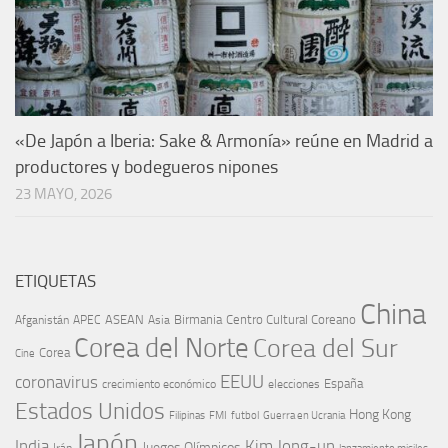
«De Japón a Iberia: Sake & Armonía» reúne en Madrid a
productores y bodegueros nipones
23 MAYO, 2026
ETIQUETAS
China
ASEAN
Birmania
Centro Cultural Coreano
Afganistán
APEC
Asia
Corea del Norte
Corea del Sur
Corea
Cine
EEUU
coronavirus
España
crecimiento económico
elecciones
Estados Unidos
Hong Kong
Guerra en Ucrania
Filipinas
FMI
futbol
Japón
India
Kim Jong-un
Juegos Olímpicos