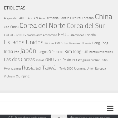
ETIQUETAS
China
ASEAN
Birmania
Centro Cultural Coreano
Afganistán
APEC
Asia
Corea del Norte
Corea del Sur
Corea
Cine
EEUU
coronavirus
España
crecimiento económico
elecciones
Estados Unidos
Hong Kong
Guerra en Ucrania
Filipinas
FMI
futbol
Japón
India
Kim Jong-un
Juegos Olímpicos
Irán
lanzamiento misiles
Las dos Coreas
ONU
Pekín
PIB
Putin
misiles
PCCh
Programa nuclear
Rusia
Taiwán
Pyongyang
Ucrania
Seúl
Tokio 2020
Unión Europea
Xi Jinping
Vietnam