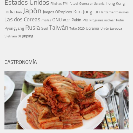
Estados Unidos
Hong Kong
Guerra en Ucrania
Filipinas
FMI
futbol
Japón
India
Kim Jong-un
Juegos Olímpicos
Irán
lanzamiento misiles
Las dos Coreas
ONU
Pekín
PIB
Putin
misiles
PCCh
Programa nuclear
Rusia
Taiwán
Pyongyang
Ucrania
Seúl
Tokio 2020
Unión Europea
Xi Jinping
Vietnam
GASTRONOMÍA