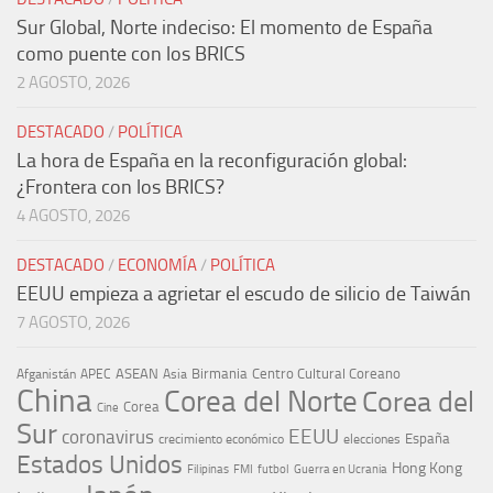
Sur Global, Norte indeciso: El momento de España
como puente con los BRICS
2 AGOSTO, 2026
DESTACADO
/
POLÍTICA
La hora de España en la reconfiguración global:
¿Frontera con los BRICS?
4 AGOSTO, 2026
DESTACADO
/
ECONOMÍA
/
POLÍTICA
EEUU empieza a agrietar el escudo de silicio de Taiwán
7 AGOSTO, 2026
ASEAN
Birmania
Centro Cultural Coreano
Afganistán
APEC
Asia
China
Corea del Norte
Corea del
Corea
Cine
Sur
EEUU
coronavirus
España
crecimiento económico
elecciones
Estados Unidos
Hong Kong
Guerra en Ucrania
Filipinas
FMI
futbol