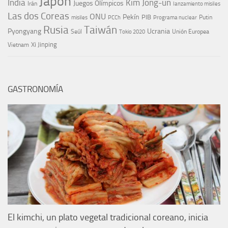
Japón
India
Kim Jong-un
Juegos Olímpicos
Irán
lanzamiento misiles
Las dos Coreas
ONU
Pekín
PIB
Putin
misiles
PCCh
Programa nuclear
Rusia
Taiwán
Pyongyang
Ucrania
Seúl
Tokio 2020
Unión Europea
Xi Jinping
Vietnam
GASTRONOMÍA
El kimchi, un plato vegetal tradicional coreano, inicia