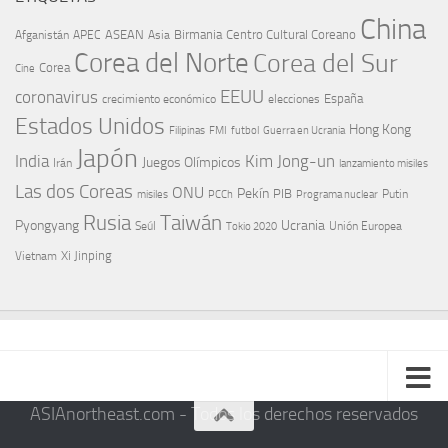
China
ASEAN
Birmania
Centro Cultural Coreano
Afganistán
APEC
Asia
Corea del Norte
Corea del Sur
Corea
Cine
EEUU
coronavirus
España
crecimiento económico
elecciones
Estados Unidos
Hong Kong
Guerra en Ucrania
Filipinas
FMI
futbol
Japón
India
Kim Jong-un
Juegos Olímpicos
Irán
lanzamiento misiles
Las dos Coreas
ONU
Pekín
PIB
Putin
misiles
PCCh
Programa nuclear
Rusia
Taiwán
Pyongyang
Ucrania
Seúl
Tokio 2020
Unión Europea
Xi Jinping
Vietnam
ASIAnortheast.com - Todos los derechos reservados