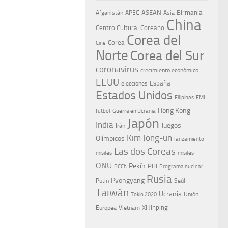
ASEAN
Birmania
Afganistán
APEC
Asia
China
Centro Cultural Coreano
Corea del
Corea
Cine
Norte
Corea del Sur
coronavirus
crecimiento económico
EEUU
España
elecciones
Estados Unidos
Filipinas
FMI
Hong Kong
Guerra en Ucrania
futbol
Japón
India
Juegos
Irán
Kim Jong-un
Olímpicos
lanzamiento
Las dos Coreas
misiles
misiles
ONU
Pekín
PIB
PCCh
Programa nuclear
Rusia
Pyongyang
Putin
Seúl
Taiwán
Ucrania
Tokio 2020
Unión
Xi Jinping
Europea
Vietnam