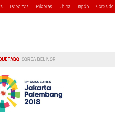
ra
Deportes
Píldoras
China
Japón
Corea del
IQUETADO:
COREA DEL NOR