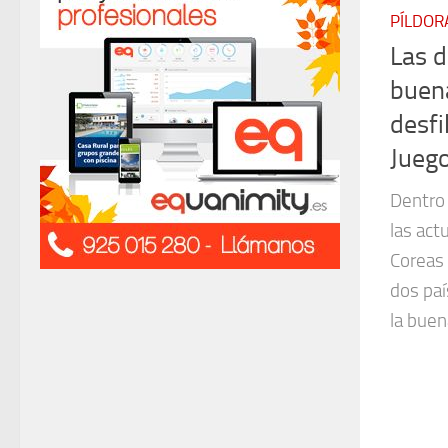
PÍLDOR
Las d
buena
desfi
Juego
Dentro
las act
Coreas 
dos paí
la buen