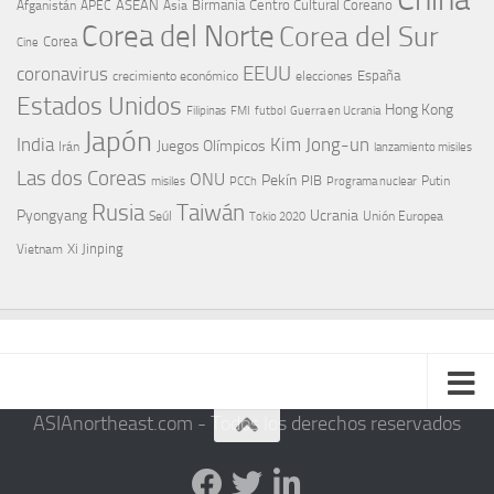
ASEAN
Birmania
Centro Cultural Coreano
Afganistán
APEC
Asia
Corea del Norte
Corea del Sur
Corea
Cine
EEUU
coronavirus
España
crecimiento económico
elecciones
Estados Unidos
Hong Kong
Guerra en Ucrania
Filipinas
FMI
futbol
Japón
India
Kim Jong-un
Juegos Olímpicos
Irán
lanzamiento misiles
Las dos Coreas
ONU
Pekín
PIB
Putin
misiles
PCCh
Programa nuclear
Rusia
Taiwán
Pyongyang
Ucrania
Seúl
Tokio 2020
Unión Europea
Xi Jinping
Vietnam
ASIAnortheast.com - Todos los derechos reservados