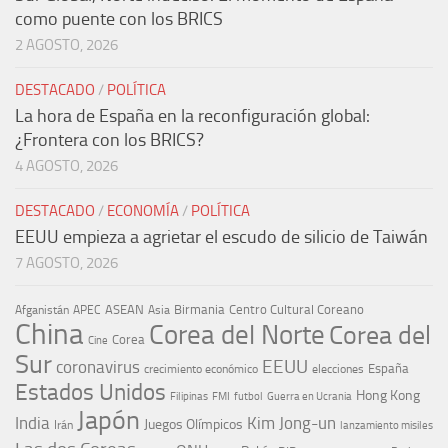
como puente con los BRICS
2 AGOSTO, 2026
DESTACADO
/
POLÍTICA
La hora de España en la reconfiguración global:
¿Frontera con los BRICS?
4 AGOSTO, 2026
DESTACADO
/
ECONOMÍA
/
POLÍTICA
EEUU empieza a agrietar el escudo de silicio de Taiwán
7 AGOSTO, 2026
ASEAN
Birmania
Centro Cultural Coreano
Afganistán
APEC
Asia
China
Corea del Norte
Corea del
Corea
Cine
Sur
EEUU
coronavirus
España
crecimiento económico
elecciones
Estados Unidos
Hong Kong
Guerra en Ucrania
Filipinas
FMI
futbol
Japón
India
Kim Jong-un
Juegos Olímpicos
Irán
lanzamiento misiles