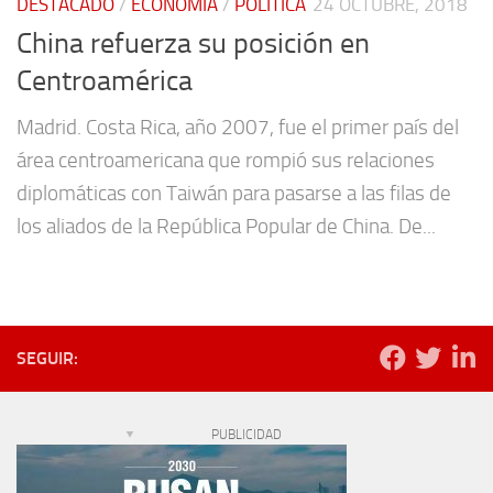
DESTACADO
/
ECONOMÍA
/
POLÍTICA
24 OCTUBRE, 2018
China refuerza su posición en
Centroamérica
Madrid. Costa Rica, año 2007, fue el primer país del
área centroamericana que rompió sus relaciones
diplomáticas con Taiwán para pasarse a las filas de
los aliados de la República Popular de China. De...
SEGUIR:
PUBLICIDAD