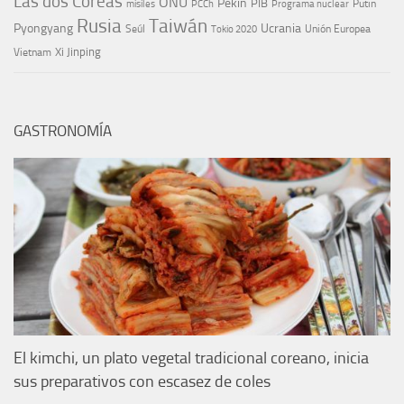
Las dos Coreas
ONU
Pekín
PIB
Putin
misiles
PCCh
Programa nuclear
Rusia
Taiwán
Pyongyang
Ucrania
Seúl
Tokio 2020
Unión Europea
Xi Jinping
Vietnam
GASTRONOMÍA
El kimchi, un plato vegetal tradicional coreano, inicia
sus preparativos con escasez de coles