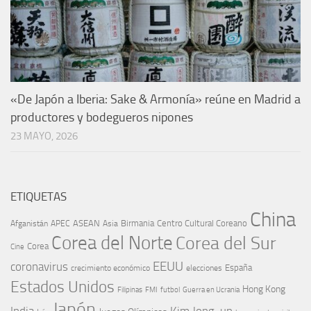
«De Japón a Iberia: Sake & Armonía» reúne en Madrid a
productores y bodegueros nipones
23 MAYO, 2026
ETIQUETAS
China
ASEAN
Birmania
Centro Cultural Coreano
Afganistán
APEC
Asia
Corea del Norte
Corea del Sur
Corea
Cine
EEUU
coronavirus
España
crecimiento económico
elecciones
Estados Unidos
Hong Kong
Guerra en Ucrania
Filipinas
FMI
futbol
Japón