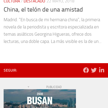
CULTURA
/
DESTACADO
22 MAYO, 2018
China, el telón de una amistad
Madrid. “En busca de mi hermana china”, la primera
novela de la periodista y escritora especializada en
temas asiáticos Georgina Higueras, ofrece dos
lecturas, una doble capa. La más visible es la de un...
SEGUIR:
PUBLICIDAD