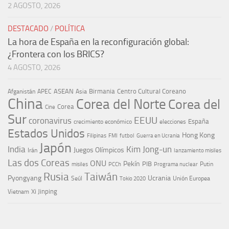
2 AGOSTO, 2026
DESTACADO
/
POLÍTICA
La hora de España en la reconfiguración global:
¿Frontera con los BRICS?
4 AGOSTO, 2026
ASEAN
Birmania
Centro Cultural Coreano
Afganistán
APEC
Asia
China
Corea del Norte
Corea del
Corea
Cine
Sur
EEUU
coronavirus
España
crecimiento económico
elecciones
Estados Unidos
Hong Kong
Guerra en Ucrania
Filipinas
FMI
futbol
Japón
India
Kim Jong-un
Juegos Olímpicos
Irán
lanzamiento misiles
Las dos Coreas
ONU
Pekín
PIB
Putin
misiles
PCCh
Programa nuclear
Rusia
Taiwán
Pyongyang
Ucrania
Seúl
Tokio 2020
Unión Europea
Xi Jinping
Vietnam