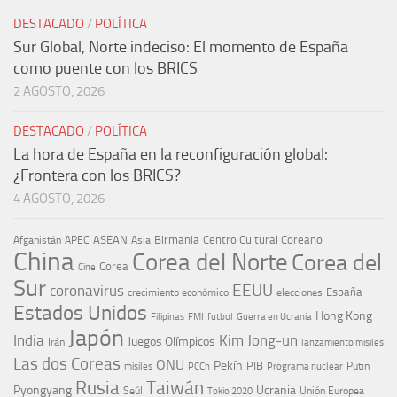
DESTACADO
/
POLÍTICA
Sur Global, Norte indeciso: El momento de España
como puente con los BRICS
2 AGOSTO, 2026
DESTACADO
/
POLÍTICA
La hora de España en la reconfiguración global:
¿Frontera con los BRICS?
4 AGOSTO, 2026
ASEAN
Birmania
Centro Cultural Coreano
Afganistán
APEC
Asia
China
Corea del Norte
Corea del
Corea
Cine
Sur
EEUU
coronavirus
España
crecimiento económico
elecciones
Estados Unidos
Hong Kong
Guerra en Ucrania
Filipinas
FMI
futbol
Japón
India
Kim Jong-un
Juegos Olímpicos
Irán
lanzamiento misiles
Las dos Coreas
ONU
Pekín
PIB
Putin
misiles
PCCh
Programa nuclear
Rusia
Taiwán
Pyongyang
Ucrania
Seúl
Tokio 2020
Unión Europea