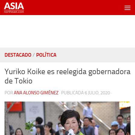
Saltar al contenido
DESTACADO
/
POLÍTICA
Yuriko Koike es reelegida gobernadora
de Tokio
POR
ANA ALONSO GIMÉNEZ
· PUBLICADA
6 JULIO, 2020
·