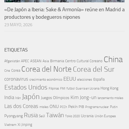
«De Japón a Iberia: Sake & Armonía» reúne en Madrid a
productores y bodegueros nipones
23 MAYO, 2026
ETIQUETAS
China
ASEAN
Birmania
Centro Cultural Coreano
Afganistán
APEC
Asia
Corea del Norte
Corea del Sur
Corea
Cine
EEUU
coronavirus
España
crecimiento económico
elecciones
Estados Unidos
Hong Kong
Guerra en Ucrania
Filipinas
FMI
futbol
Japón
India
Kim Jong-un
Juegos Olímpicos
Irán
lanzamiento misiles
Las dos Coreas
ONU
Pekín
PIB
Putin
misiles
PCCh
Programa nuclear
Rusia
Taiwán
Pyongyang
Ucrania
Seúl
Tokio 2020
Unión Europea
Xi Jinping
Vietnam