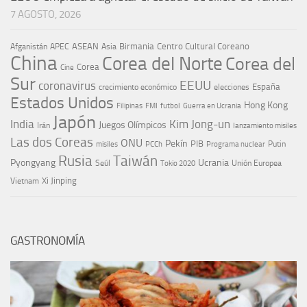
7 AGOSTO, 2026
ASEAN
Birmania
Centro Cultural Coreano
Afganistán
APEC
Asia
China
Corea del Norte
Corea del
Corea
Cine
Sur
EEUU
coronavirus
España
crecimiento económico
elecciones
Estados Unidos
Hong Kong
Guerra en Ucrania
Filipinas
FMI
futbol
Japón
India
Kim Jong-un
Juegos Olímpicos
Irán
lanzamiento misiles
Las dos Coreas
ONU
Pekín
PIB
Putin
misiles
PCCh
Programa nuclear
Rusia
Taiwán
Pyongyang
Ucrania
Seúl
Tokio 2020
Unión Europea
Xi Jinping
Vietnam
GASTRONOMÍA